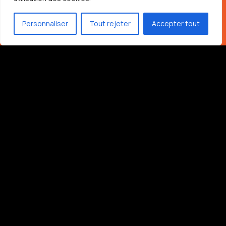
Personnaliser
Tout rejeter
Accepter tout
Contactez-nous pour plus
d'informations sur nos services de
remplacement des fluides
450-473-8333