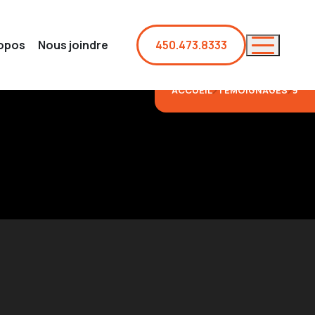
ropos
Nous joindre
450.473.8333
ACCUEIL
TÉMOIGNAGES
9