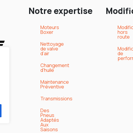
Notre expertise
Modifi
Moteurs
Modifi
Boxer
hors
route
Nettoyage
de valve
Modifi
d’air
de
perfo
Changement
d’huile
Maintenance
Préventive
Transmissions
Des
Pneus
Adaptés
Aux
Saisons