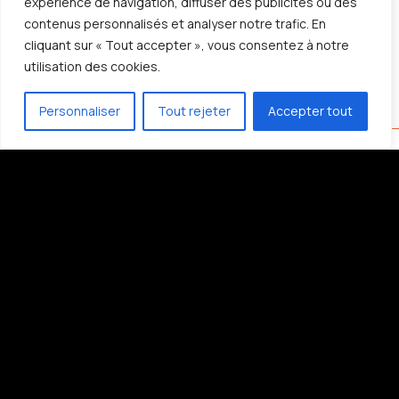
expérience de navigation, diffuser des publicités ou des
450.473.8333
contenus personnalisés et analyser notre trafic. En
cliquant sur « Tout accepter », vous consentez à notre
utilisation des cookies.
Personnaliser
Tout rejeter
Accepter tout
Propulsé par
2022-2026 © Tous droits réservés